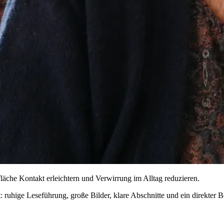
fläche Kontakt erleichtern und Verwirrung im Alltag reduzieren.
ruhige Leseführung, große Bilder, klare Abschnitte und ein direkter Be